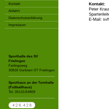
Kontakt:
Kontakt
Peter Krau
Anfahrt
Spartenleit
Datenschutzerklärung
E-Mail: svf
Impressum
Sporthalle des SV
Frielingen
Farlingsweg
30826 Garbsen OT Frielingen
Sporthaus an der Turnhalle
(Fußballhaus)
Tel. 05131/54809