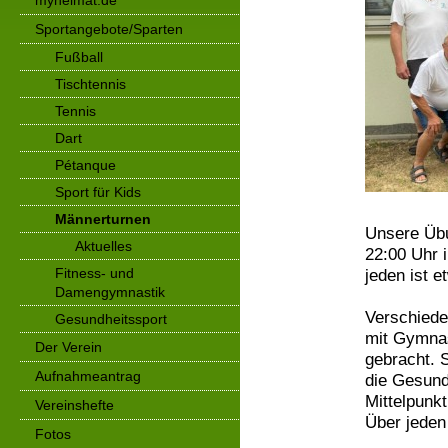
myheimat.de
Sportangebote/Sparten
Fußball
Tischtennis
Tennis
Dart
Pétanque
Sport für Kids
Männerturnen
Unsere Übu
Aktuelles
22:00 Uhr i
Fitness- und
jeden ist e
Damengymnastik
Verschiede
Gesundheitssport
mit Gymnast
Der Verein
gebracht. S
Aufnahmeantrag
die Gesund
Mittelpunkt
Vereinshefte
Über jeden
Fotos