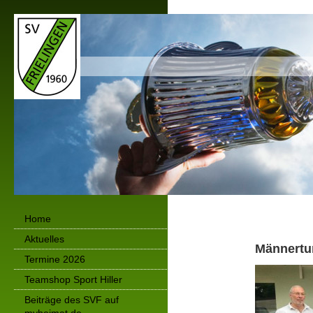
Home
Aktuelles
Männertu
Termine 2026
Teamshop Sport Hiller
Beiträge des SVF auf