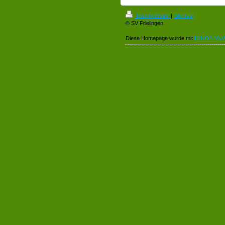
Druckversion
|
Sitemap
© SV Frielingen
Diese Homepage wurde mit
IONOS MyW